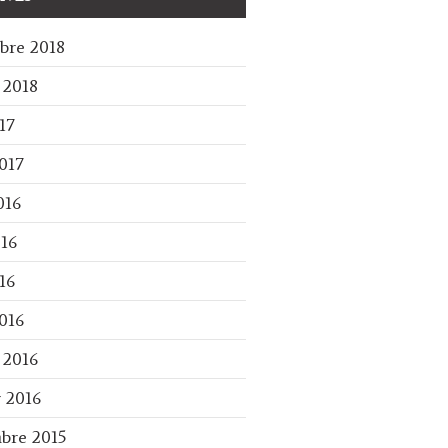
bre 2018
 2018
17
017
016
016
16
016
 2016
r 2016
bre 2015