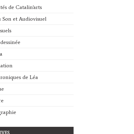
tés de Catalin'arts
u Son et Audiovisuel
suels
dessinée
a
iation
roniques de Léa
ue
re
raphie
IVES