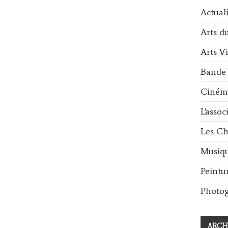
Actuali
Arts d
Arts Vi
Bande 
Ciném
L'assoc
Les Ch
Musiq
Peintu
Photog
ARCH