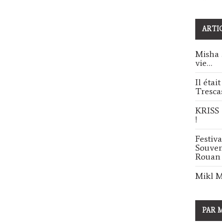
ARTI
Misha S
vie…
Il étai
Tresca
KRISS 
!
Festiva
Souven
Rouan
Mikl M
PAR 