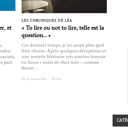
LES CHRONIQUES DE LÉA
er, et
« To lire ou not to lire, telle est la
question… »
r,
Ces derniers temps, je ne savais plus quel
endez-
livre choisir. Après quelques déceptions et
sariats,
une rentrée littéraire très sombre fournie
re part
en livres « noirs de chez noir » comme
disent ...
On 15 janvier 2016
/
By
Léa
CATÉ