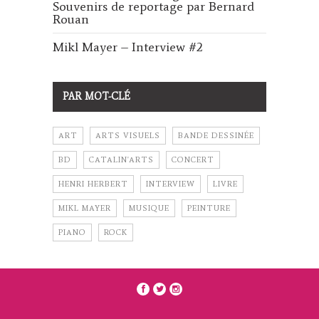
Souvenirs de reportage par Bernard
Rouan
Mikl Mayer – Interview #2
PAR MOT-CLÉ
ART
ARTS VISUELS
BANDE DESSINÉE
BD
CATALIN'ARTS
CONCERT
HENRI HERBERT
INTERVIEW
LIVRE
MIKL MAYER
MUSIQUE
PEINTURE
PIANO
ROCK