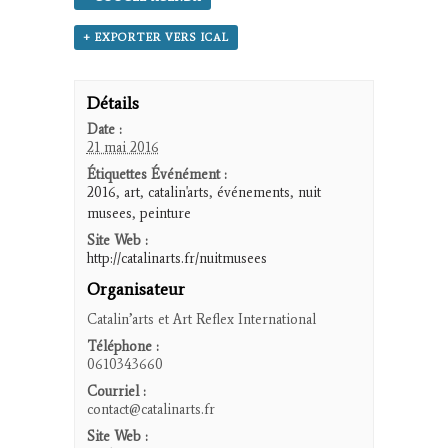
+ EXPORTER VERS ICAL
Détails
Date :
21 mai 2016
Étiquettes Événément :
2016
,
art
,
catalin'arts
,
événements
,
nuit
musees
,
peinture
Site Web :
http://catalinarts.fr/nuitmusees
Organisateur
Catalin’arts et Art Reflex International
Téléphone :
0610343660
Courriel :
contact@catalinarts.fr
Site Web :